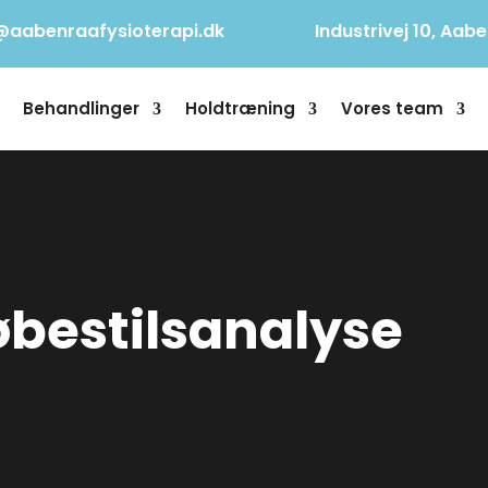
@aabenraafysioterapi.dk
Industrivej 10, Aab
Behandlinger
Holdtræning
Vores team
øbestilsanalyse