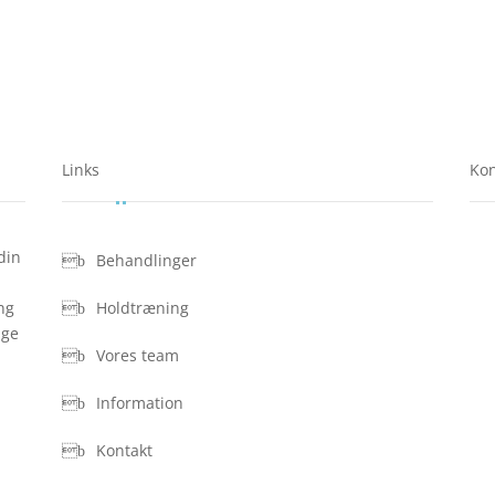
Links
Kon
din
Behandlinger
ng
Holdtræning
age
Vores team
Information
Kontakt