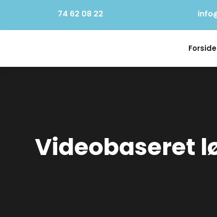
74 62 08 22
info
Forside
Videobaseret l