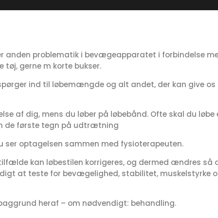
ler anden problematik i bevægeapparatet i forbindelse me
 tøj, gerne m korte bukser.
i spørger ind til løbemængde og alt andet, der kan give o
lse af dig, mens du løber på løbebånd. Ofte skal du løbe e
ifm de første tegn på udtrætning
 Du ser optagelsen sammen med fysioterapeuten.
 tilfælde kan løbestilen korrigeres, og dermed ændres så d
t at teste for bevægelighed, stabilitet, muskelstyrke osv
på baggrund heraf – om nødvendigt: behandling.